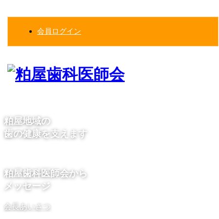
コ
ナ
ン
ビ
テ
ゲ
会員ログイン
ン
ー
ツ
シ
へ
ョ
ス
ン
キ
に
ッ
移
プ
動
粕屋地域の
歯の健康を支えます
粕屋歯科医師会から
メッセージ
会長あいさつ